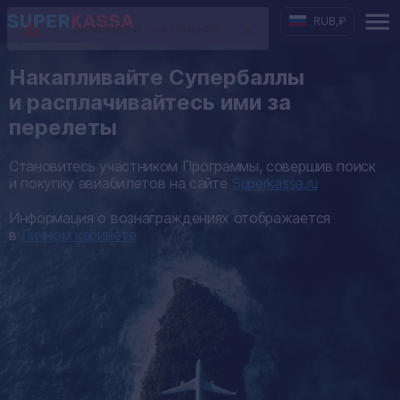
RUB
,
₽
Устанавливаю соединение
Накапливайте Супербаллы
и расплачивайтесь ими за
перелеты
Становитесь участником Программы, совершив поиск
и покупку авиабилетов на сайте
Superkassa.ru
Информация о вознаграждениях отображается
в
Личном кабинете