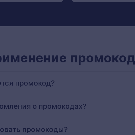
рименение промокод
ется промокод?
домления о промокодах?
зовать промокоды?