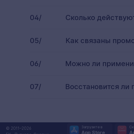
04/
Сколько действую
05/
Как связаны пром
06/
Можно ли применит
07/
Восстановится ли 
Загрузите в
Ск
© 2011–2026
App Store
A