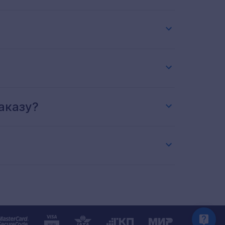
аказу?