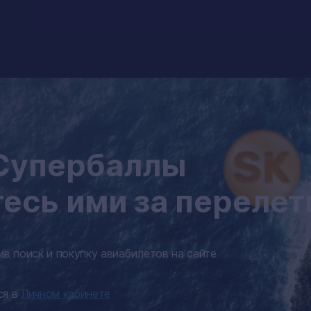
 Супербаллы
тесь ими за переле
в поиск и покупку авиабилетов на сайте
ся в
Личном кабинете