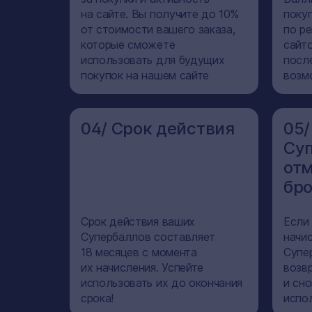
на сайте. Вы получите до 10%
поку
от стоимости вашего заказа,
по р
которые сможете
сайт
использовать для будущих
посл
покупок на нашем сайте
возм
04/ Срок действия
05/
Суп
от
бр
Срок действия ваших
Если 
Супербаллов составляет
начи
18 месяцев с момента
Супе
их начисления. Успейте
возв
использовать их до окончания
и сн
срока!
испо