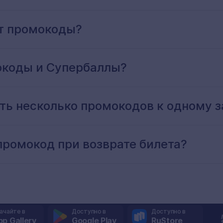
т промокоды?
окоды и Супербаллы?
ь несколько промокодов к одному з
промокод при возврате билета?
ачайте в
Доступно в
Доступно в
pp Gallery
Google Play
RuStore