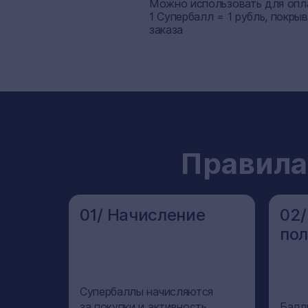
Можно использовать для опла
1 Супербалл = 1 рубль, покры
заказа
Правила
01/ Начисление
02/
по
Супербаллы начисляются
за покупки и активность
Балл