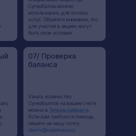
Супербаллы можно
использовать для оплаты
услуг. Обратите внимание, что
е
для участия в акциях могут
быть свои условия
ый
07/ Проверка
баланса
Узнать количество
вать
Супербаллов на вашем счете
о
можно в
Личном кабинете
.
a.
Если вам требуется помощь,
о
пишите на нашу почту:
clients@superkassa.ru