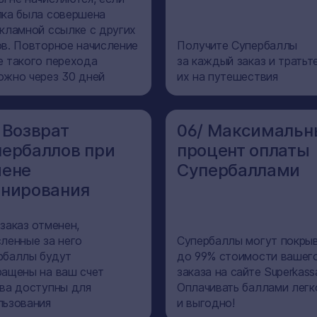
пка была совершена
екламной ссылке с других
ов. Повторное начисление
Получите Супербаллы
е такого перехода
за каждый заказ и тратьт
ожно через 30 дней
их на путешествия
 Возврат
06/ Максимальн
ербаллов при
процент оплаты
мене
Супербаллами
онирования
заказ отменен,
сленные за него
Супербаллы могут покры
рбаллы будут
до 99% стоимости вашег
ращены на ваш счет
заказа на сайте Superkass
ова доступны для
Оплачивать баллами легк
льзования
и выгодно!