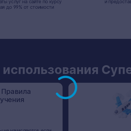
ты услуг на сайте по курсу
и предоста
вая до 99% от стоимости
 использования Суп
 Правила
лучения
ы не начисляются, если