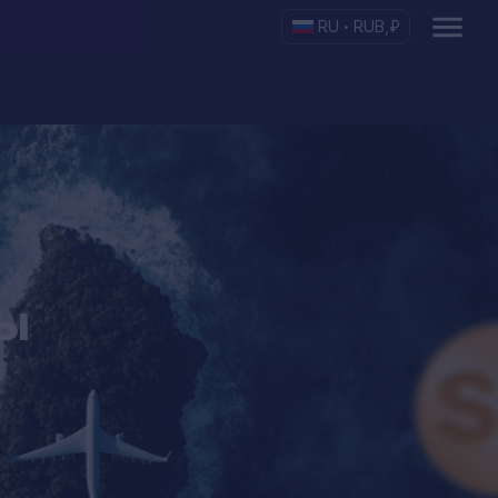
RU
RUB
,
₽
•
ты